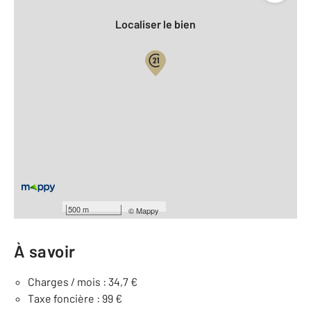
Localiser le bien
Vue globale
2
Surface totale : 12,7 m
Équipements
Général
Façade : 2,58 m
500 m
©
Mappy
À savoir
Charges / mois : 34,7 €
Taxe foncière : 99 €