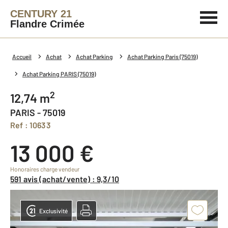
CENTURY 21
Flandre Crimée
Accueil
Achat
Achat Parking
Achat Parking Paris (75019)
Achat Parking PARIS (75019)
2
12,74 m
PARIS - 75019
Ref : 10633
13 000 €
Honoraires charge vendeur
591 avis (achat/vente) : 9,3/10
Exclusivité