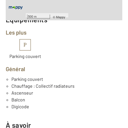
Nombre de pièces : 5
[Voir le détail]
500 m
©
Mappy
Équipements
Les plus
P
Parking couvert
Général
Parking couvert
Chauffage : Collectif radiateurs
Ascenseur
Balcon
Digicode
À savoir