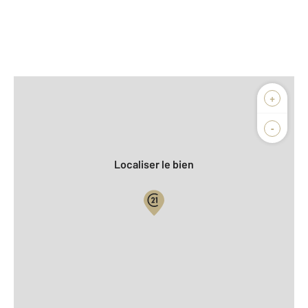
Afficher sur la carte :
+
Agence
Biens vendus
-
Localiser le bien
Vue globale
2
Surface totale : 156,6 m
2
Surface habitable : 161,9 m
Type d'appartement : Atelier D'Artiste
Étage : Rez-de-chaussée