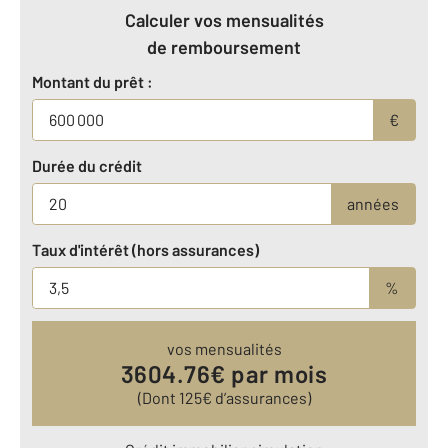
Calculer vos mensualités
de remboursement
Montant du prêt :
€
Durée du crédit
années
Taux d'intérêt (hors assurances)
%
vos mensualités
3604.76
€ par mois
(Dont
125
€ d’assurances)